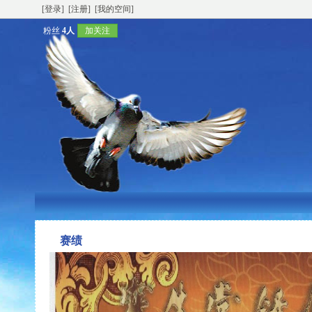
[登录]
[注册]
[我的空间]
粉丝
4人
加关注
赛绩