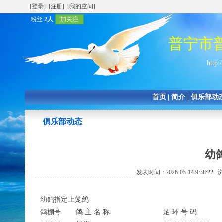
[登录]
[注册]
[我的空间]
粉丝
2人
加关注
普宁市
http:
首页
|
简介
|
俱乐部动
俱乐部动态
幼
发表时间：2026-05-14 9:38:2
幼鸽指定上笼鸽
鸽棚号
鸽 主 名 称
足 环 号 码