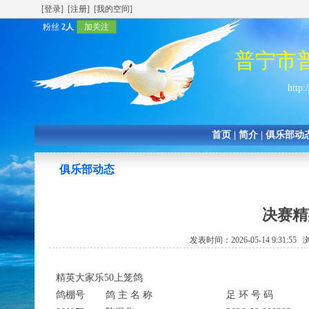
[登录]
[注册]
[我的空间]
粉丝
2人
加关注
普宁市
http:
首页
|
简介
|
俱乐部动
俱乐部动态
决赛精
发表时间：2026-05-14 9:31:5
精英大家乐50上笼鸽
鸽棚号
鸽 主 名 称
足 环 号 码