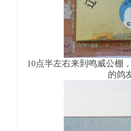
10点半左右来到鸣威公棚，
的鸽