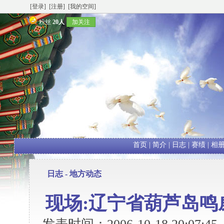
[登录]
[注册]
[我的空间]
粉丝
20人
加关注
首页
|
简介
|
日志
|
赛绩
|
相
日志 -
地方动态
现场:辽宁省葫芦岛鸣威