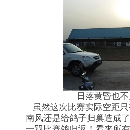
日落黄昏也不
虽然这次比赛实际空距只有
南风还是给鸽子归巢造成
一羽比赛鸽归返！看来所