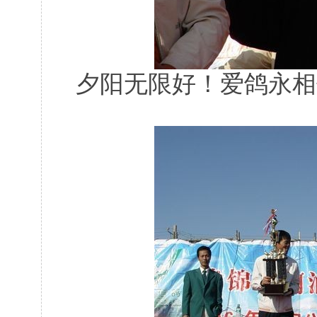
夕阳无限好！爱鸽永相