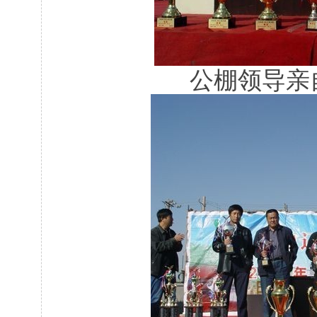
公棚领导亲