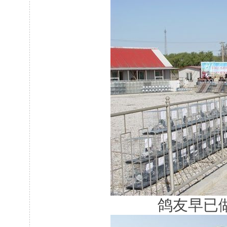
鸽友早已做