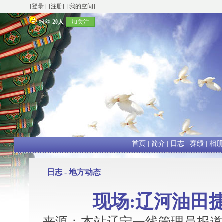
[登录]
[注册]
[我的空间]
粉丝
20人
加关注
首页
|
简介
|
日志
|
赛绩
|
相
日志 -
地方动态
现场:辽河油田
来源：本站辽宁一线管理员报道 发表时