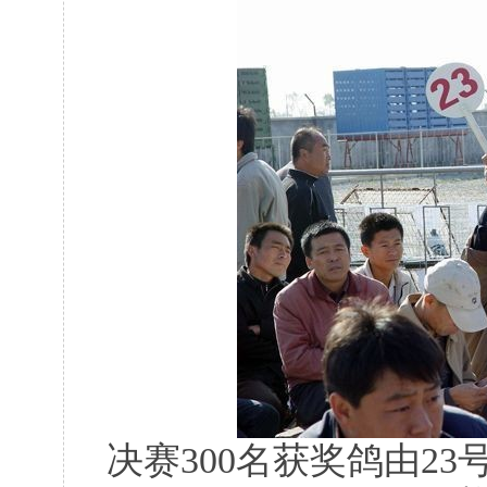
决赛300名获奖鸽由23