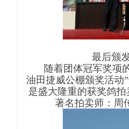
最后颁
随着团体冠军奖项的颁
油田捷威公棚颁奖活动
是盛大隆重的获奖鸽拍
著名拍卖师：周传