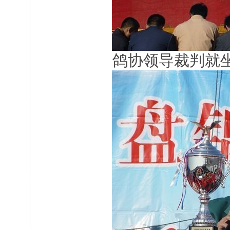
鸽协领导裁判就