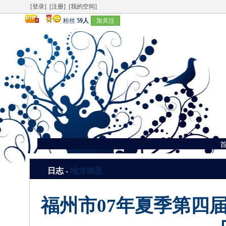
[登录]
[注册]
[我的空间]
粉丝
59人
加关注
日志 -
地方动态
福州市07年夏季第四