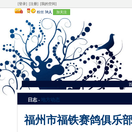
[登录]
[注册]
[我的空间]
粉丝
59人
加关注
日志 -
地方动态
福州市福铁赛鸽俱乐部