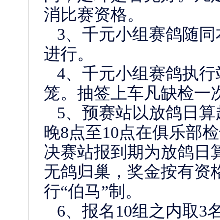
消比赛资格。
3、千元小组赛鸽随同
进行。
4、千元小组赛鸽执行
笼。抽签上车凡缺检一
5、预赛站以放鸽日算
晚8点至10点在俱乐部
决赛站报到期为放鸽日
无鸽归巢，奖金按有资
行“伯马”制。
6、报名10组之内取3