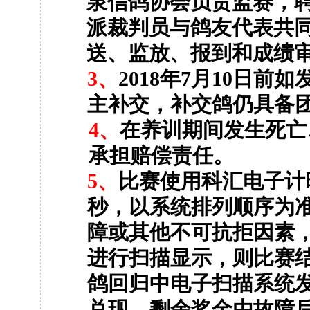
泉信鸽协会负责监赛，
派裁判员与鸽友代表共
送、监放、报到和成绩
3
、
2018
年
7
月
10
日
前如
主补交，补交鸽仍具备
4
、
在养训期间发生死亡
承担赔偿责任。
5
、
比赛使用科汇电子计
秒，以系统排列顺序为
障或其他不可抗拒因素
进行扫描显示，则比赛
鸽回归中电子扫描系统
兑现，剩余奖金由故障