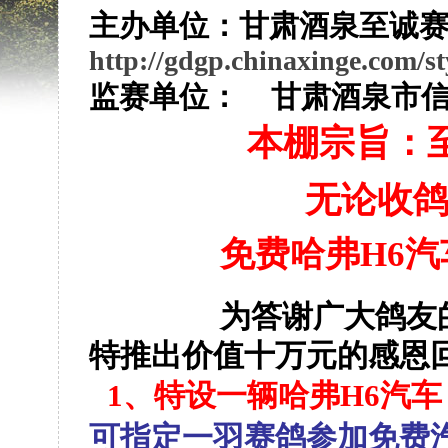
主办单位：甘肃酒泉至诚
http://gdgp.chinaxinge.com/s
监赛单位：
甘肃酒泉市
本棚宗旨：
无论收
免费哈弗
H6
汽
为答谢广大鸽友的
特推出价值十万元的感恩
1
、特设一辆哈弗
H6
汽车
可指定一羽赛鸽参加免费