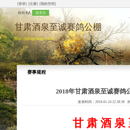
[登录]
[注册]
[我的空间]
粉丝
0人
加关注
甘肃酒泉至诚赛鸽公棚
http://jqzcgp.saige.com/
赛事规程
2018年甘肃酒泉至诚赛
发表时间：2018-01-24 22:38:3
甘 肃 酒 泉 