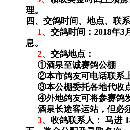
理。
四、交鸽时间、地点、联
1
、
交鸽时间：
2018
年
3
息。
2
、
交鸽地点：
①
酒泉至诚赛鸽公棚
②
本市鸽友可电话联系上
③
本公棚委托各地代收
④
外地鸽友可将参赛鸽
酒泉长途客运站，但必
3
、
收鸽联系人：
马进
1