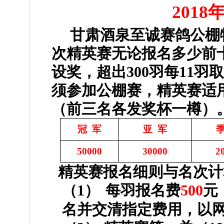
2018
甘肃酒泉至诚赛鸽公棚
次精英赛无论报名多少前
设奖，超出
300
羽每
11
羽取
须参加公棚赛，精英赛适
（前三名各发奖杯一樽）
冠
军
亚
军
50000
30000
2
精英赛报名细则与名次计
（
1
）
每羽报名费
500
元
名并交清指定费用，以