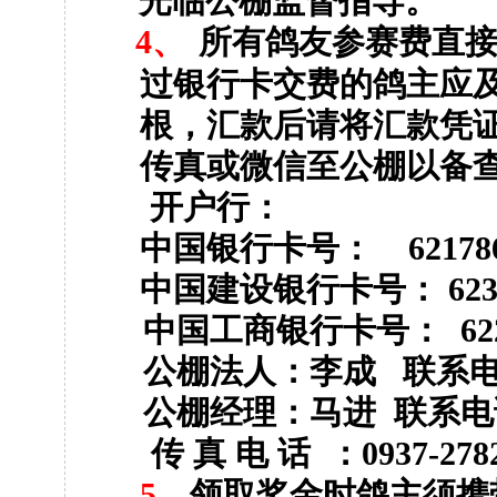
光临公棚监督指导。
4
、
所有鸽友参赛费直
过银行卡交费的鸽主应
根，汇款后请将汇款凭
传真或微信至公棚以备
开户行：
中国银行卡号：
621786
中国建设银行卡号：
623
中国工商银行卡号：
62
公棚法人：李成
联系
公棚经理：马进
联系电
传
真
电
话
：
0937-278
5
、
领取奖金时鸽主须携