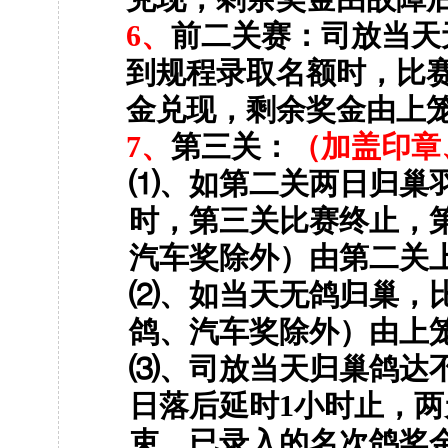
6
、
前二关赛：司放当天
到规程录取名额时，比
金兑现，剩余奖金由上
7
、
第三关：
（加盖印章
⑴、如第二关两日归巢
时，第三关比赛终止，
汽车奖除外）由第二关
⑵、如当天无鸽归巢，
鸽、汽车奖除外）由上
⑶、司放当天归巢鸽达
日落后延时
1
小时止，两
束，已录入的名次鸽奖