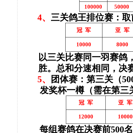
100000
50000
4
、
三关鸽王排位赛：取
冠
军
亚
军
10000
8000
以三关比赛同一羽赛鸽
胜。总和分速相同，决
5
、
团体赛：第
三关（
50
发奖杯一樽（需在第三
冠
军
亚
军
12000
10000
每组赛鸽在决赛前
500