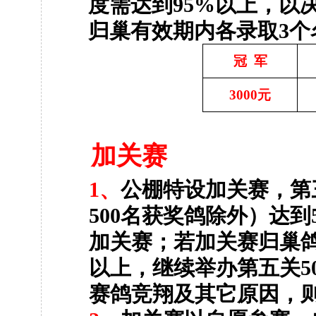
度需达到
95%
以上，以
归巢有效期内各录取
3
个
冠
军
3000
元
加关赛
1
、
公棚特设加关赛，第
500
名获奖鸽除外）达到
加关赛；若加关赛归巢
以上，继续举办第五关
5
赛鸽竞翔及其它原因，