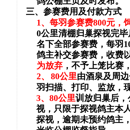
鸽公棚主页及时发布。
三、参赛费用及付款方式
1
、
每羽参赛费
800
元，
0
公里清棚归巢探视完毕
名下全部参赛费，每羽
1
鸽主补交参赛费，收费
为放弃
，不予上笼比赛
2
、
80
公里
由酒泉及周边
羽扫描、打印、监放，
3
、
80
公里
训放归巢后，
视，只限于探视鸽主本
探视，逾期未预约鸽主