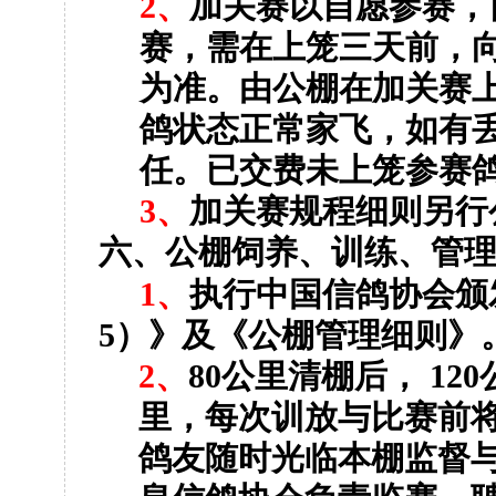
2
、
加关赛以自愿参赛，
赛，需在上笼三天前，
为准。由公棚在加关赛
鸽状态正常家飞，如有
任。已交费未上笼参赛
3
、
加关赛规程细则另行
六、公棚饲养、训练、管
1
、
执行中国信鸽协会颁
5
）》及《公棚管理细则》
2
、
80
公里清棚后，
120
里，每次训放与比赛前
鸽友随时光临本棚监督