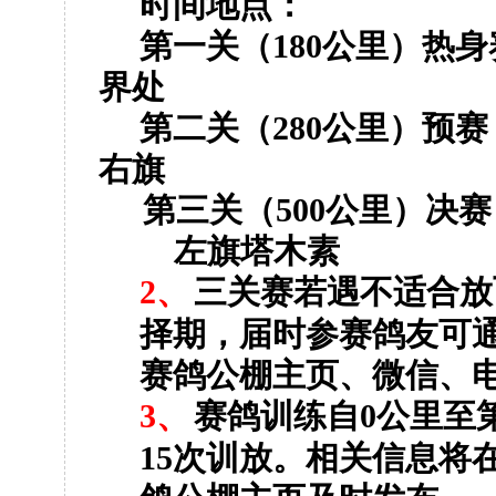
时间地点：
第一关（
180
公里
）热身
界处
第二关（
280
公里
）预赛
右旗
第三关（
500
公里
）决赛
左旗塔木素
2
、
三关赛若遇不适合放
择期，届时参赛鸽友可
赛鸽公棚主页、微信、
3
、
赛鸽训练自
0
公里至
15
次训放。相关信息将