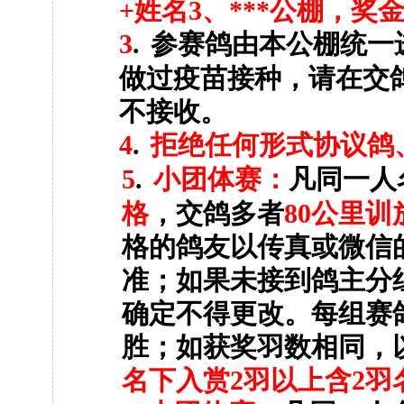
+
姓名
3
、
***
公棚，奖
3
.
参赛鸽由本公棚统一
做过疫苗接种，请在交
不接收。
4
.
拒绝任何形式协议鸽
5
.
小团体赛：
凡同一人
格
，交鸽多者
80
公里训
格的鸽友以传真或微信
准；如果未接到鸽主分
确定不得更改。每组赛
胜；如获奖羽数相同，
名下入赏
2
羽以上含
2
羽