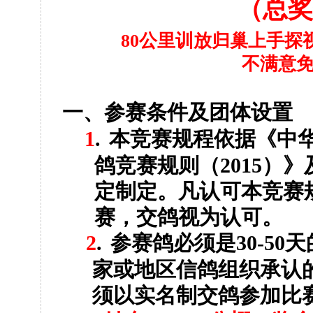
（总奖
80
公里训放归巢上手探
不满意
一、参赛条件及团体设置
1
.
本竞赛规程依据《中
鸽竞赛规则（
2015
）》
定制定。凡认可本竞赛
赛，交鸽视为认可。
2
.
参赛鸽必须是
30-50
天
家或地区信鸽组织承认
须以实名制交鸽参加比