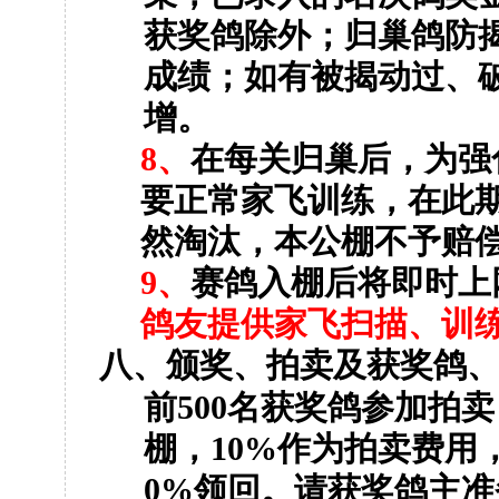
获奖鸽除外；归巢鸽防
成绩；如有被揭动过、
增。
8
、
在每关归巢后，为强
要正常家飞训练，在此
然淘汰，本公棚不予赔
9
、
赛鸽入棚后将即时上
鸽友提供家飞扫描、训
八、颁奖、拍卖及获奖鸽
前
500
名获奖鸽参加拍卖
棚，
10%
作为拍卖费用
0%
领回。请获奖鸽主准