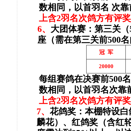
数相同，以首羽名 次
上含
2
羽名次鸽方有评
6
、
大团体赛：第三关（
座（需在第三关前
500
名
冠
军
20000
每组赛鸽在决赛前
500
数相同，以首羽名次靠
上含
2
羽名次鸽方有评
7
、
花鸽奖：本棚特设白
麟花）、红鸽奖（含红