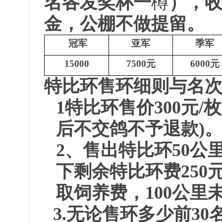
名各发奖杯
一
樽
），
金，
公棚不做
提留。
冠军
亚军
季军
15000
7500
元
6000
元
特比
环售环细则
与名
1
特比环售价
300
元
/
枚
后不交
鸽
不予退款
)
2
、售出特比环
50
公
下剩余特
比环费
250
取饲养费，
100
公里
3.
无论售环多少
前
30