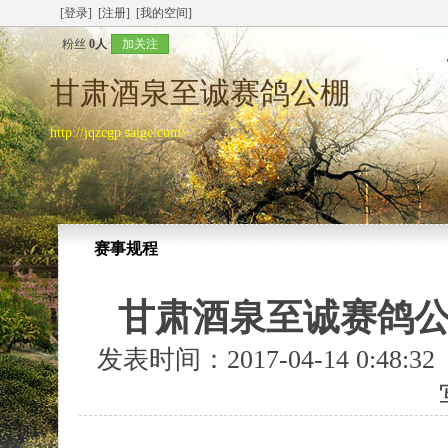
[登录]
[注册]
[我的空间]
粉丝
0人
加关注
甘肃酒泉至诚赛鸽公棚
http://jqzcgp.saige.com/
赛事规程
甘肃酒泉至诚赛鸽公
发表时间：2017-04-14 0:48