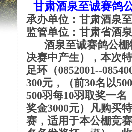
甘肃酒泉至诚
赛鸽
承办单位：甘肃酒泉
监管单位：甘肃省酒
酒泉至诚
赛鸽公棚
决赛中产生），本次
足环（0852001--08540
300
元，（前
30
名以
50
500
羽每
10
羽取奖
一名
奖金
3000
元）凡购买
赛
，适用于
本公棚
竞