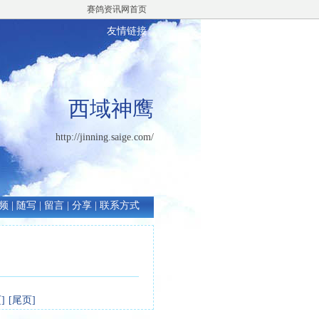
赛鸽资讯网首页
友情链接
西域神鹰
http://jinning.saige.com/
频
|
随写
|
留言
|
分享
|
联系方式
]
[尾页]