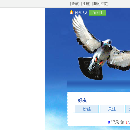
[登录]
[注册]
[我的空间]
粉丝
3人
加关注
好友
粉丝
关注
0
记录 第
1
/