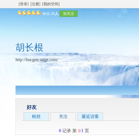
[登录]
[注册]
[我的空间]
粉丝
23人
加关注
胡长根
http://hucgen.saige.com/
好友
粉丝
关注
最近访客
0
记录 第
1
/
1
页