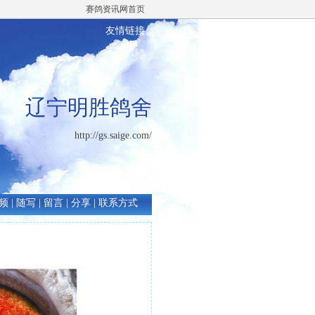
赛鸽资讯网首页
友情链接
辽宁明胜鸽舍
http://gs.saige.com/
频
|
随写
|
留言
|
分享
|
联系方式