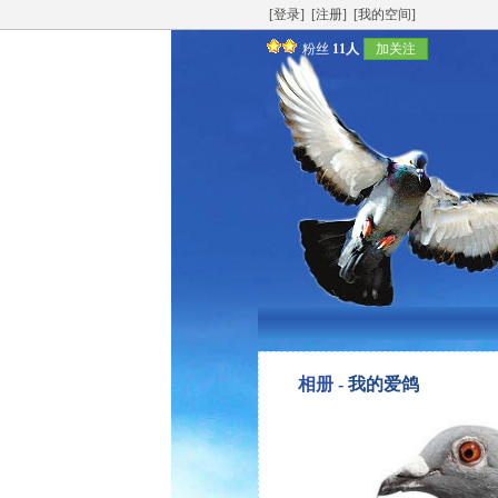
[登录]
[注册]
[我的空间]
粉丝
11人
加关注
相册 -
我的爱鸽