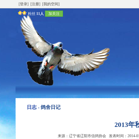
[登录]
[注册]
[我的空间]
粉丝
11人
加关注
日志 -
鸽舍日记
2013
来源：辽宁省辽阳市信鸽协会 发表时间：2014-01-29