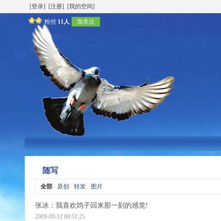
[登录]
[注册]
[我的空间]
粉丝
11人
加关注
随写
全部
原创
转发
图片
张冰
：我喜欢鸽子回来那一刻的感觉!
2009-09-12 08:51:25