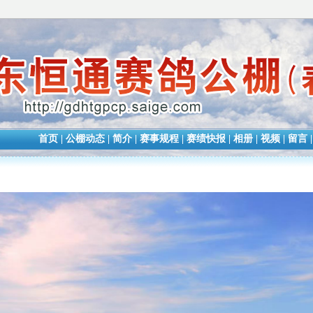
首页
|
公棚动态
|
简介
|
赛事规程
|
赛绩快报
|
相册
|
视频
|
留言