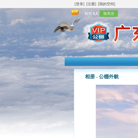
[登录]
[注册]
[我的空间]
粉丝
0人
加关注
相册 -
公棚外貌