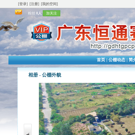
[登录]
[注册]
[我的空间]
粉丝
0人
加关注
首页
|
公棚动态
|
简
相册 -
公棚外貌