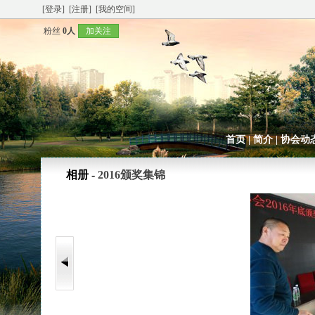
[登录]
[注册]
[我的空间]
粉丝
0人
加关注
首页
|
简介
|
协会动
相册 -
2016颁奖集锦