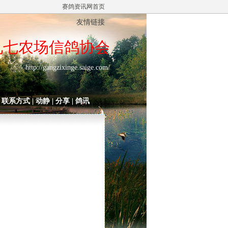
赛鸽资讯网首页
友情链接
九七农场信鸽协会
http://gangzixinge.saige.com/
|
联系方式
|
动静
|
分享
|
鸽讯