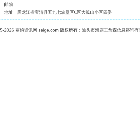
邮编：
地址：
黑龙江省宝清县五九七农垦区C区大孤山小区四委
05-2026
赛鸽资讯网
saige.com 版权所有：汕头市海霸王詹森信息咨询