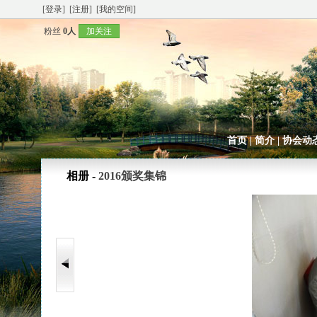
[登录]
[注册]
[我的空间]
粉丝
0人
加关注
首页
|
简介
|
协会动
相册 -
2016颁奖集锦