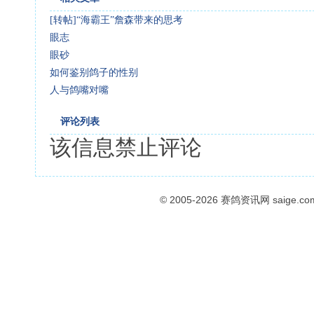
[转帖]“海霸王”詹森带来的思考
眼志
眼砂
如何鉴别鸽子的性别
人与鸽嘴对嘴
评论列表
该信息禁止评论
© 2005-2026
赛鸽资讯网
saige