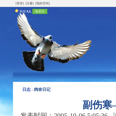
[登录]
[注册]
[我的空间]
粉丝
8人
加关注
日志 -
鸽舍日记
副伤寒
发表时间：2005-10-06 5:05:3