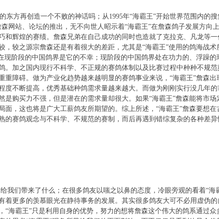
东方再创造一个不败的神话吗；从1995年“海霸王”开始世界范围内的搜
詹森网站、论坛的推出，无不向世人昭示着“海霸王”在詹森鸽子发展方向
巧和辉煌的赛绩。詹森兄弟在自己成功的同时也造就了克拉克、凡龙等一代
较，较之源宗詹森还是有着很大的差距，尤其是“海霸王”使用的鸽海战术
现在现阶段的中国鸽界是它的不幸；现阶段的中国鸽界处在功力的、浮躁的
鸽。加之国内现行不科学、不正规的赛鸽体制以及比赛过程中种种不规范
重重障碍。做为产业化趋势越来越明显的赛鸽事业来说，“海霸王”詹森出
程度不断提高，优秀基础种鸽需求量越来越大。而做为刚刚实行没几年的
然是购买力不强，但是潜在的需求量却很大。如果“海霸王”詹森能将市场
局面，这也将是广大工薪鸽友所期望的。综上所述，“海霸王”詹森要想在
熟的赛鸽观念与不科学、不规范的赛制，而后再遇到错综复杂的各种差异
给我们带来了什么；在很多鸽友以嗤之以鼻的态度，冷眼旁观的看着“海
有着更多的羡慕眼光在静待事务的发展。其实很多鸽友大可不必用虚伪的自
，“海霸王”只是利用自身的优势，努力的想将詹森这个伟大的鸽系通过众