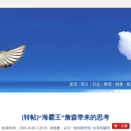
首页
|
简介
|
日志
|
赛绩
|
相册
|
视
[转帖]“海霸王”詹森带来的思考
发表时间：2005-10-05 5:29:29 浏览数：4232
转到我空间
分享到随写