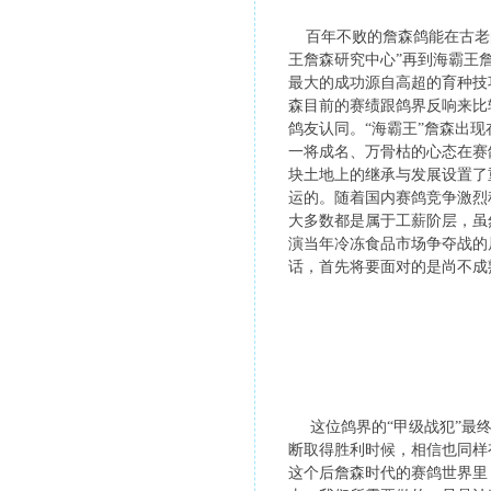
百年不败的詹森鸽能在古老的
王詹森研究中心”再到海霸王
最大的成功源自高超的育种技
森目前的赛绩跟鸽界反响来比
鸽友认同。“海霸王”詹森出
一将成名、万骨枯的心态在赛
块土地上的继承与发展设置了
运的。随着国内赛鸽竞争激烈
大多数都是属于工薪阶层，虽
演当年冷冻食品市场争夺战的
话，首先将要面对的是尚不成
这位鸽界的“甲级战犯”最终
断取得胜利时候，相信也同样
这个后詹森时代的赛鸽世界里