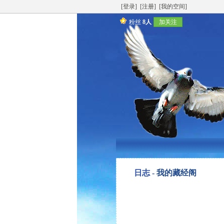
[登录]
[注册]
[我的空间]
粉丝
8人
加关注
日志 -
我的藏经阁