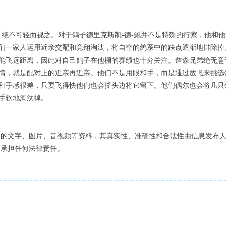
不可轻而视之。对于鸽子德里克斯凯-德-鲍并不是特殊的行家，他和他
们一家人运用近亲交配和竞翔淘汰，将自空的鸽系中的缺点逐渐地排除掉
能飞远距离，因此对自己鸽子在他棚的赛绩也十分关注。詹森兄弟绝无意
情，就是配对上的近亲再近亲。他们不是用眼和手，而是通过放飞来挑选
和手感很差，只要飞得快他们也会摇头边将它留下。他们偶尔也会将几只
手软地淘汰掉。
布的文字、图片、音视频等资料，其真实性、准确性和合法性由信息发布
不承担任何法律责任。