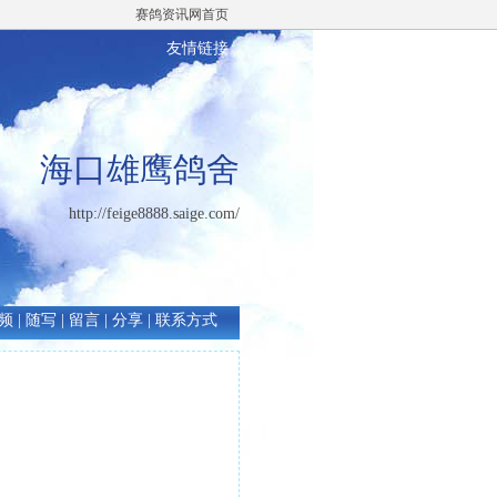
赛鸽资讯网首页
友情链接
海口雄鹰鸽舍
http://feige8888.saige.com/
频
|
随写
|
留言
|
分享
|
联系方式