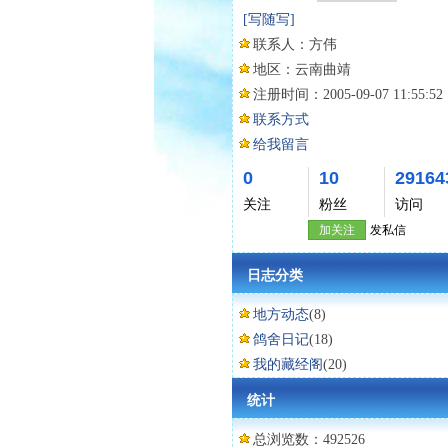
[写随写]
联系人：
方伟
地区：
云南曲靖
注册时间：
2005-09-07 11:55:52
联系方式
给我留言
0
10
29164
关注
粉丝
访问
加关注
发私信
日志分类
地方动态
(8)
鸽舍日记
(18)
我的藏经阁
(20)
统计
总浏览数：492526