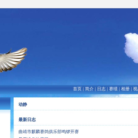
首页
|
简介
|
日志
|
赛绩
|
相册
|
视
动静
最新日志
曲靖市麒麟赛鸽俱乐部鸣锣开赛