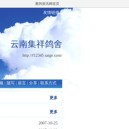
赛鸽资讯网首页
友情链接
云南集祥鸽舍
http://f12345.saige.com/
频
|
随写
|
留言
|
分享
|
联系方式
更多
更多
2007-10-25