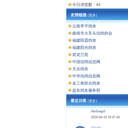
今日浏览数：84
友情链接
[更多]
云南李平鸽舍
曲靖市火车头信鸽协会
福建阳霞鸽舍
福建阳光鸽舍
碧龙兰苑
中国信鸽信息网
天乐鸽舍
中华信鸽信息网
金三角联合鸽舍
益友鸽友服务部
最近访客
[更多]
blackangel
2020-04-18 18:47:44