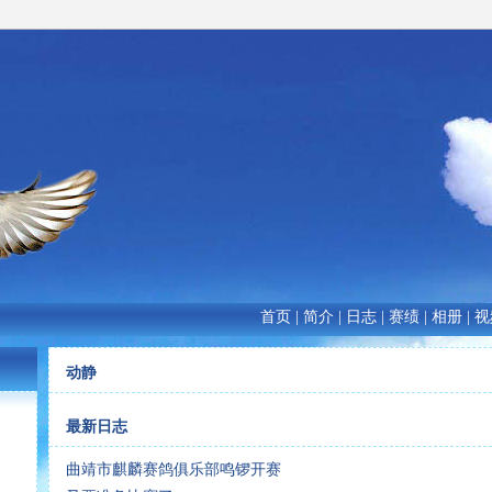
首页
|
简介
|
日志
|
赛绩
|
相册
|
视
动静
最新日志
曲靖市麒麟赛鸽俱乐部鸣锣开赛