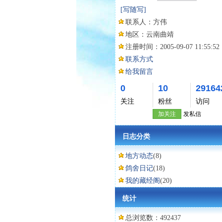
[写随写]
联系人：
方伟
地区：
云南曲靖
注册时间：
2005-09-07 11:55:52
联系方式
给我留言
0
10
29164
关注
粉丝
访问
加关注
发私信
日志分类
地方动态
(8)
鸽舍日记
(18)
我的藏经阁
(20)
统计
总浏览数：492437