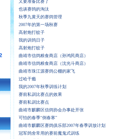
又要准备比赛了
也谈赛鸽的淘汰
秋季九黄天的赛鸽管理
2007年的第一场秋赛
高射炮打蚊子
我的训鸽日子
高射炮打蚊子
2
曲靖市信鸽粮食商店（孙鸿民商店）
曲靖市信鸽粮食商店（沈光斗商店）
曲靖市珠江源赛鸽公棚的家飞
过哈干瘾
我的2007年秋季训练计划
赛前私训比赛点的效果
赛前私训比赛点
曲靖市麒麟区信鸽协会办事处开张
可怕的春季“倒春寒”
曲靖市麒麟区赛鸽俱乐部2007年春季训放计划
冠军鸽舍常用的赛前魔鬼式训练