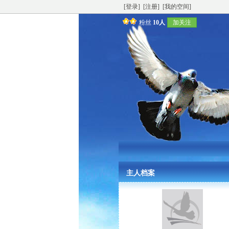
[登录]
[注册]
[我的空间]
粉丝
10人
加关注
主人档案