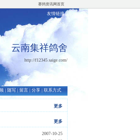
赛鸽资讯网首页
友情链接
云南集祥鸽舍
http://f12345.saige.com/
频
|
随写
|
留言
|
分享
|
联系方式
更多
更多
2007-10-25