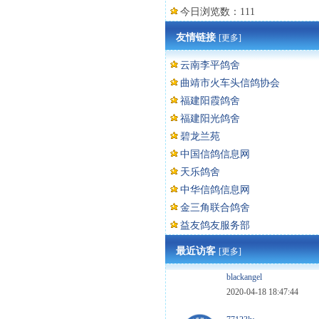
今日浏览数：111
友情链接
[更多]
云南李平鸽舍
曲靖市火车头信鸽协会
福建阳霞鸽舍
福建阳光鸽舍
碧龙兰苑
中国信鸽信息网
天乐鸽舍
中华信鸽信息网
金三角联合鸽舍
益友鸽友服务部
最近访客
[更多]
blackangel
2020-04-18 18:47:44