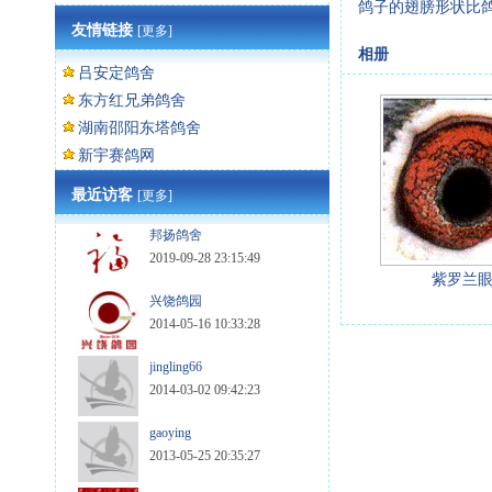
鸽子的翅膀形状比
友情链接
[更多]
相册
吕安定鸽舍
东方红兄弟鸽舍
湖南邵阳东塔鸽舍
新宇赛鸽网
最近访客
[更多]
邦扬鸽舍
2019-09-28 23:15:49
紫罗兰
兴饶鸽园
2014-05-16 10:33:28
jingling66
2014-03-02 09:42:23
gaoying
2013-05-25 20:35:27