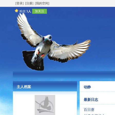
[登录]
[注册]
[我的空间]
粉丝
5人
加关注
主人档案
动静
最新日志
百日赛