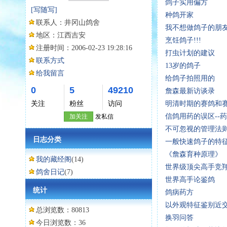
鸽子实用偏方
[写随写]
种鸽开家
联系人：
井冈山鸽舍
我不想做鸽子的朋
地区：
江西吉安
烹饪鸽子!!!
注册时间：
2006-02-23 19:28:16
打虫计划的建议
联系方式
13岁的鸽子
给我留言
给鸽子拍照用的
0
5
49210
詹森最新访谈录
关注
粉丝
访问
明清时期的赛鸽和
信鸽用药的误区--
加关注
发私信
不可忽视的管理法
日志分类
一般快速鸽子的特
《詹森育种原理》
我的藏经阁
(14)
世界级顶尖高手竞
鸽舍日记
(7)
世界高手论鉴鸽
统计
鸽病药方
以外观特征鉴别近
总浏览数：80813
换羽问答
今日浏览数：36