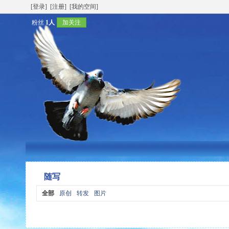
[登录]
[注册]
[我的空间]
粉丝
1人
加关注
随写
全部
原创
转发
图片