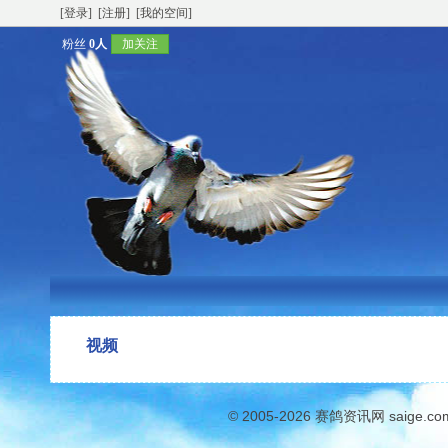
[登录]
[注册]
[我的空间]
粉丝
0人
加关注
视频
© 2005-2026
赛鸽资讯网
saige