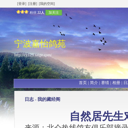
[登录]
[注册]
[我的空间]
粉丝
22人
加关注
宁波嘉怡鸽苑
http://cy123.saige.com/
首页
|
简介
|
赛绩
|
相册
|
日
日志 -
我的藏经阁
自然居先生
来源：北仑热线鸽友俱乐部摘录 发表时