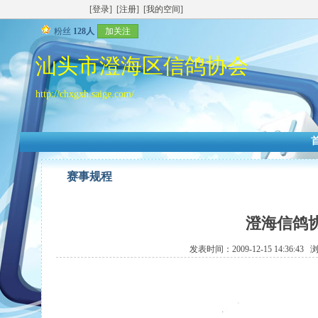
[登录]
[注册]
[我的空间]
粉丝
128人
加关注
汕头市澄海区信鸽协会
http://chxgxh.saige.com/
赛事规程
澄海信鸽协
发表时间：2009-12-15 14:36:4