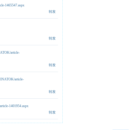
icle-1465547.aspx
转发
转发
ATOK/article-
转发
HINATOK/article-
转发
article-1401954.aspx
转发