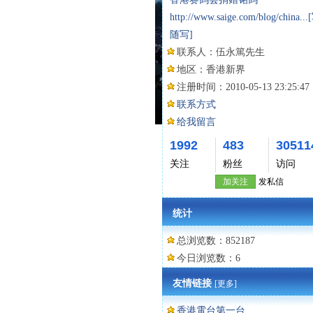
http://www.saige.com/blog/china...
随写]
联系人：
伍永篤先生
地区：
香港新界
注册时间：
2010-05-13 23:25:47
联系方式
给我留言
1992
483
30511
关注
粉丝
访问
加关注
发私信
统计
总浏览数：852187
今日浏览数：6
友情链接
[更多]
香港電台第一台