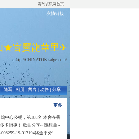
赛鸽资讯网首页
友情链接
山★官竇龍華里✈
http://CHINATOK.saige.com/
绩
|
随写
|
相册
|
留言
|
动静
|
分享
更多
賽鴿中心公棚，第188名 本舍在香
指導！ 歌曲分享~ 隨想曲 -
-008259-19-013194奖金平分!