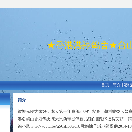
★香港港翔鴿舍★台
首页
|
简介
|
赛
简介
歡迎光臨大家好，本人第一年賽鴿2009年秋賽...潮州愛亞卡普
港名鴿由香港鴿友陳天恩前輩提供舊品種白腹號X彼得艾頓，請多多
徐小鳳 http://youtu.be/u5CjL30GulU戰鸽陳子誠老師提供2014-19