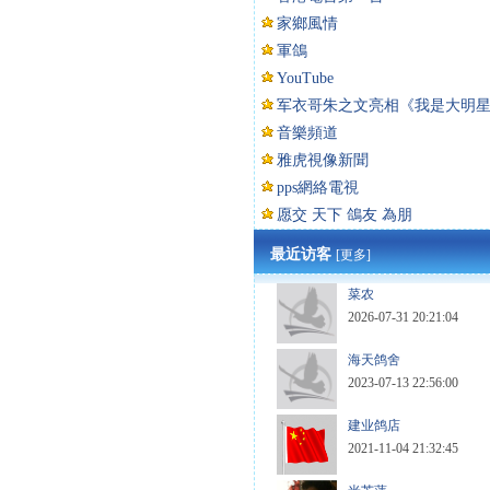
家鄉風情
軍鴿
YouTube
军衣哥朱之文亮相《我是大明
音樂頻道
雅虎視像新聞
pps網絡電視
愿交 天下 鴿友 為朋
最近访客
[更多]
菜农
2026-07-31 20:21:04
海天鸽舍
2023-07-13 22:56:00
建业鸽店
2021-11-04 21:32:45