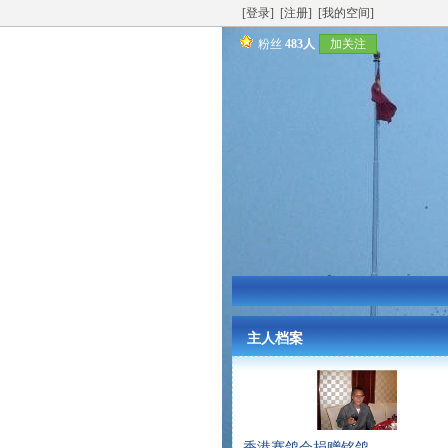
[登录]
[注册]
[我的空间]
粉丝
483人
加关注
主人档案
香港赛鸽会捐赠铭鸽