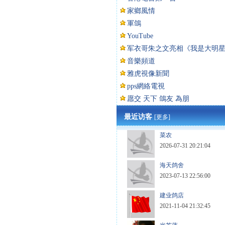
家鄉風情
軍鴿
YouTube
军衣哥朱之文亮相《我是大明
音樂頻道
雅虎視像新聞
pps網絡電視
愿交 天下 鴿友 為朋
最近访客
[更多]
菜农
2026-07-31 20:21:04
海天鸽舍
2023-07-13 22:56:00
建业鸽店
2021-11-04 21:32:45