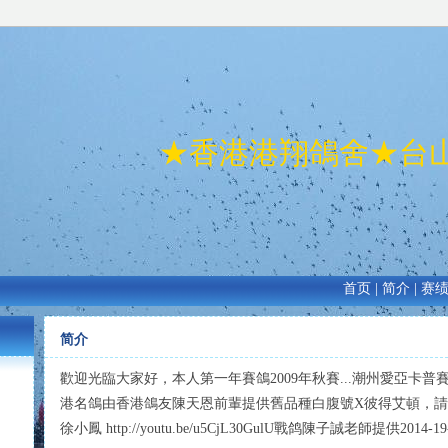
★香港港翔鴿舍★台
首页
|
简介
|
赛
简介
歡迎光臨大家好，本人第一年賽鴿2009年秋賽...潮州愛亞卡普
港名鴿由香港鴿友陳天恩前輩提供舊品種白腹號X彼得艾頓，請多多
徐小鳳 http://youtu.be/u5CjL30GulU戰鸽陳子誠老師提供2014-19