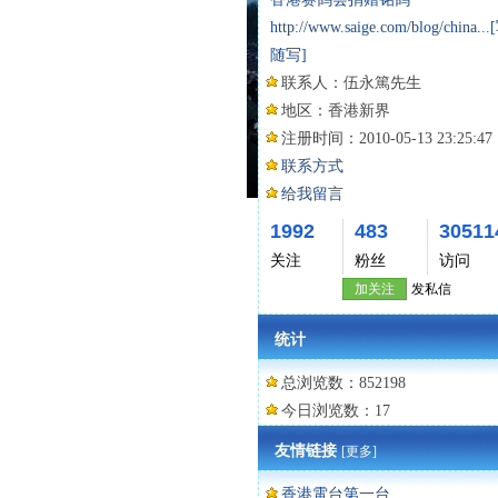
http://www.saige.com/blog/china...
随写]
联系人：
伍永篤先生
地区：
香港新界
注册时间：
2010-05-13 23:25:47
联系方式
给我留言
1992
483
30511
关注
粉丝
访问
加关注
发私信
统计
总浏览数：852198
今日浏览数：17
友情链接
[更多]
香港電台第一台