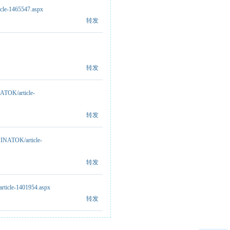
icle-1465547.aspx
转发
转发
ATOK/article-
转发
HINATOK/article-
转发
article-1401954.aspx
转发