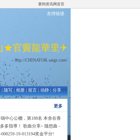
赛鸽资讯网首页
友情链接
山★官竇龍華里✈
http://CHINATOK.saige.com/
绩
|
随写
|
相册
|
留言
|
动静
|
分享
更多
賽鴿中心公棚，第188名 本舍在香
指導！ 歌曲分享~ 隨想曲 -
-008259-19-013194奖金平分!