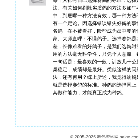
每个人都有自己选择赛鸽的标准，选择
法。有关如何剔除劣质鸽的方法多如牛
中，到底哪一种方法有效，哪一种方法
有一个定论。因选择错误错失好鸽的事
名鸽，在不被看好，险些成为盘中餐的
家、大师直呼：不懂鸽子。选择赛鸽是
差，长像难看的好鸽子，是我们选鸽时
用的方法毫无科学性，只凭个人意愿，
一句话是：最喜欢的一般，训放几十公
巢稳定，成绩却是最好。类似这样的问
法，还有何用？综上所述，我觉得幼鸽
就是选择赛鸽的标准。种鸽的选择同上
其做种能力，才能真正成为种鸽。
© 2005-2026
赛鸽资讯网
saige