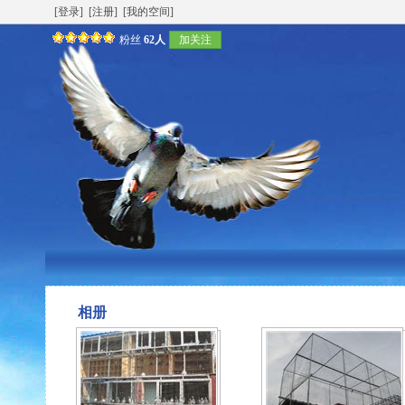
[登录]
[注册]
[我的空间]
粉丝
62人
加关注
相册