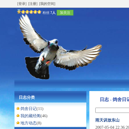
[登录]
[注册]
[我的空间]
粉丝
7人
加关注
日志分类
日志 - 鸽舍日
鸽舍日记
(11)
我的藏经阁
(46)
雨天训放东山
地方动态
(8)
2007-05-04 22:36: