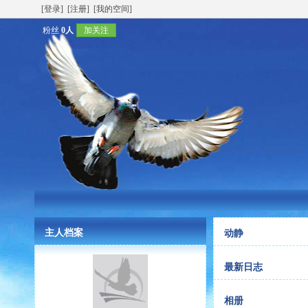
[登录]
[注册]
[我的空间]
粉丝
0人
加关注
主人档案
动静
最新日志
相册