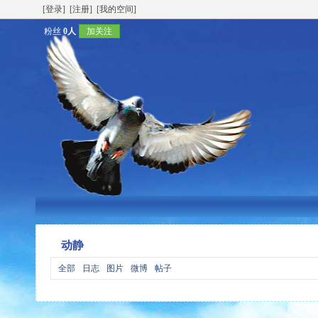
[登录]
[注册]
[我的空间]
粉丝
0人
加关注
动静
全部
日志
图片
微博
帖子