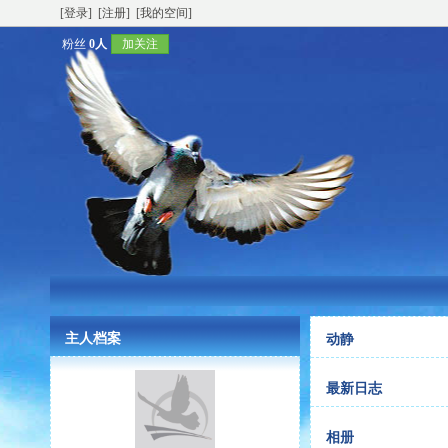
[登录]
[注册]
[我的空间]
粉丝
0人
加关注
主人档案
动静
最新日志
相册