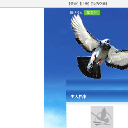
[登录]
[注册]
[我的空间]
粉丝
0人
加关注
主人档案