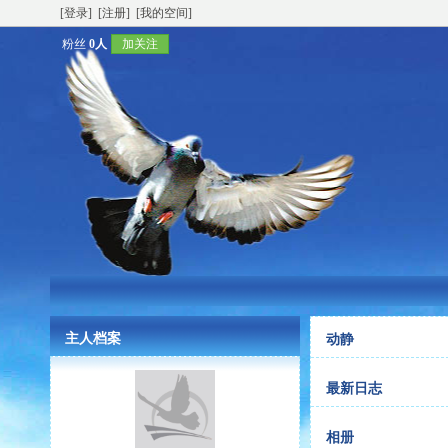
[登录]
[注册]
[我的空间]
粉丝
0人
加关注
主人档案
动静
最新日志
相册