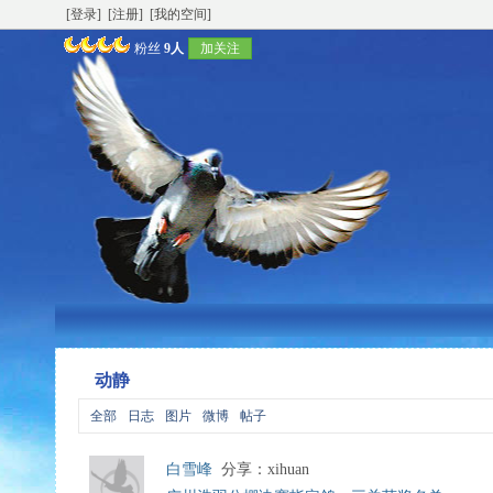
[登录]
[注册]
[我的空间]
粉丝
9人
加关注
动静
全部
日志
图片
微博
帖子
白雪峰
分享：xihuan