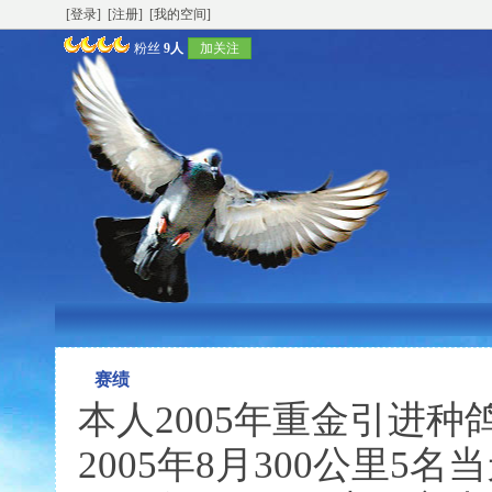
[登录]
[注册]
[我的空间]
粉丝
9人
加关注
赛绩
本人2005年重金引进种
2005年8月300公里5名