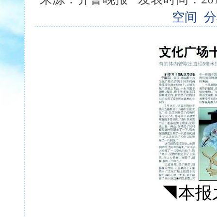
空间
分
◥本报