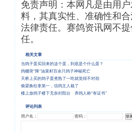
免责声明：本网凡是由用户
料，其真实性、准确性和合
法律责任。赛鸽资讯网不提
任。
相关文章
当鸽子蛋买回来的这个蛋，到底是个什么蛋？
鸽棚突“降”油菜籽百余只鸽子神秘死亡
天桥上买的鸽子蛋煮熟了一吃就觉得不对劲
偷梁换柱拿第一，信鸽主人栽了
楼上放鸽子楼下无奈封阳台 养鸽人称“有证书”
评论列表
用户名：
密码：