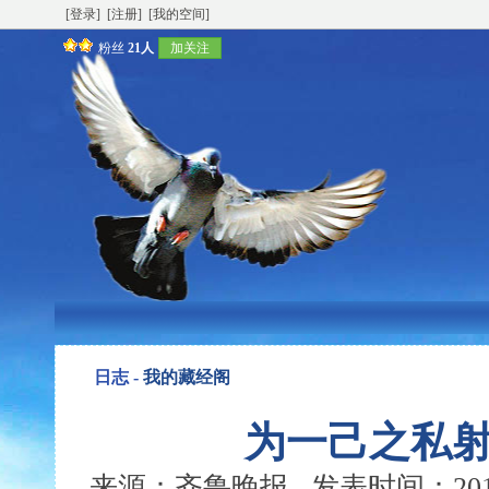
[登录]
[注册]
[我的空间]
粉丝
21人
加关注
日志 -
我的藏经阁
为一己之私
来源：齐鲁晚报 发表时间：2012-0