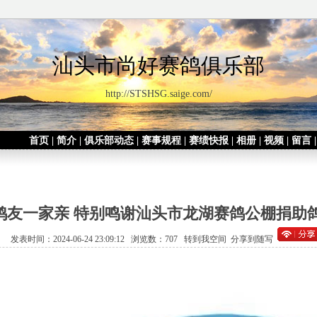
汕头市尚好赛鸽俱乐部
http://STSHSG.saige.com/
首页
|
简介
|
俱乐部动态
|
赛事规程
|
赛绩快报
|
相册
|
视频
|
留言
鸽友一家亲 特别鸣谢汕头市龙湖赛鸽公棚捐助
发表时间：2024-06-24 23:09:12 浏览数：707
转到我空间
分享到随写