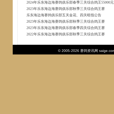
2024年乐东海边海赛鸽俱乐部春季三关综合鸽王55000
2023年乐东海边海赛鸽俱乐部秋季三关综合鸽王赛
乐东海边海赛鸽俱乐部五关金花、四关暗指公告
2023年乐东海边海赛鸽俱乐部秋季三关综合鸽王赛
2023年乐东海边海赛鸽俱乐部春季四关综合鸽王赛
2022年乐东海边海赛鸽俱乐部秋季三关综合鸽王赛
© 2005-2026
赛鸽资讯网
saige