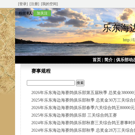
[登录]
[注册]
[我的空间]
粉丝
0人
加关注
乐东海
http:/
首页
|
简介
|
俱乐部动
赛事规程
2026年乐东海边海赛鸽俱乐部第五届秋季 总奖金3800
2025年乐东海边海赛鸽俱乐部秋季 总奖金30万三关综
2026年乐东海边海赛鸽俱乐部春季六关综合鸽王80000
2025年乐东海边海赛鸽俱乐部 三关综合鸽王赛
2024年乐东海边海赛鸽俱乐部秋赛三关综合鸽王赛事时
2024年乐东海边海赛鸽俱乐部秋季 总奖金28万三关综