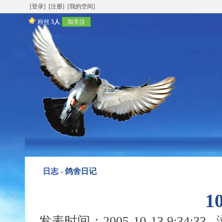
[登录]
[注册]
[我的空间]
粉丝
5人
加关注
日志 -
鸽舍日记
1
发表时间：2005-10-13 9:34:3