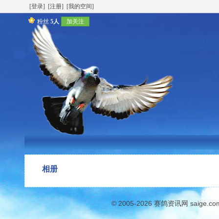
[登录]
[注册]
[我的空间]
粉丝
5人
加关注
相册
© 2005-2026
赛鸽资讯网
saige