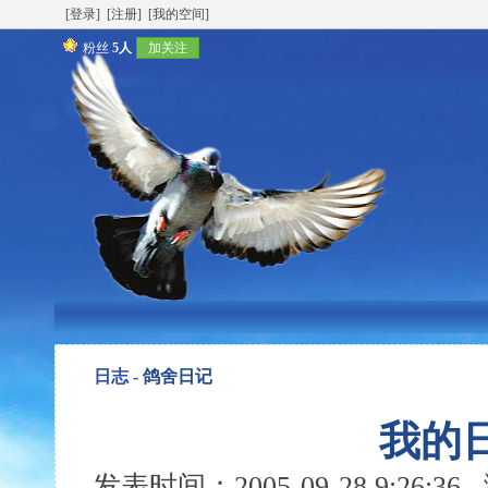
[登录]
[注册]
[我的空间]
粉丝
5人
加关注
日志 -
鸽舍日记
我的日
发表时间：2005-09-28 9:26: