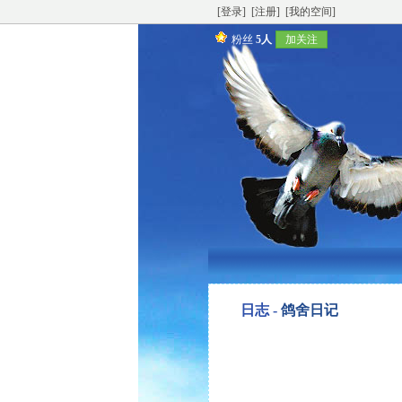
[登录]
[注册]
[我的空间]
粉丝
5人
加关注
日志 -
鸽舍日记