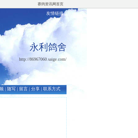
赛鸽资讯网首页
友情链接
永利鸽舍
http://86967060.saige.com/
频
|
随写
|
留言
|
分享
|
联系方式