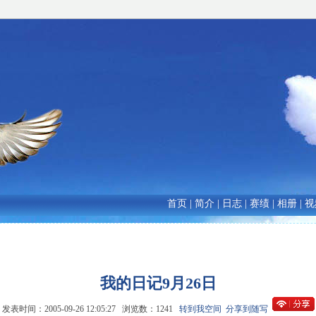
首页
|
简介
|
日志
|
赛绩
|
相册
|
视
我的日记9月26日
发表时间：2005-09-26 12:05:27 浏览数：1241
转到我空间
分享到随写