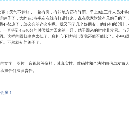
的比赛！天气不算好，一路有雾，有的地方还有阵雨。早上8点工作人员才将
等鸽子了，大约在3点半左右就有打话打来，说在我家附近有见鸽子的了，
我心都凉了，怎么会差这么多呢。我又问了几个好朋友，他们有的没到，
。一直等到4点40分的时候我才回来第一只，鸽子回来的时候非常累。当天
0多羽。这样的回归率也太低了。真担心下站的比赛我还能不能比了。心中
呀。不然就别养鸽子了。
布的文字、图片、音视频等资料，其真实性、准确性和合法性由信息发布
不承担任何法律责任。
体会员！