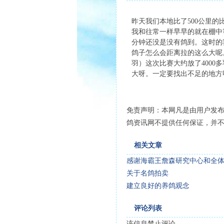
昨天我们本地比了500公里
我和往常一样早早的就在棚中
分钟还没是没有鸽到。这时的
鸽子怎么会距离拉的这么大呢
羽）这次比赛大约放了400
大呀。一定要找出不足的地方
免责声明：本网凡是由用户发
鸽资讯网不提供任何保证，并
相关文章
感谢海霸王詹森研究中心和全
关于名鸽拍卖
建立良好的养鸽观念
评论列表
该信息禁止评论