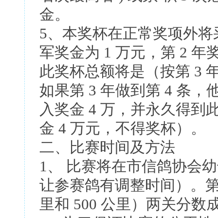
金。
5、本奖杯在正常奖项外将
军奖金为 1 万元，第 2 年奖
此奖杯总额将是（按第 3 
如果第 3 年做到第 4 条
入奖金 4 万，并永久得到
金 4 万元，不得奖杯）。
二、比赛时间及方法
1、 比赛将在市信鸽协会
让参赛鸽有调整时间）。第一
里和 500 公里）两关分