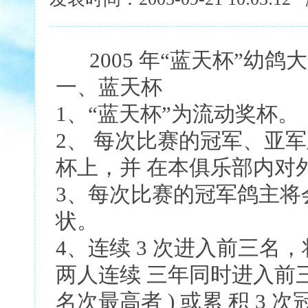
2005 年“蓝天杯”
一、蓝天杯
1、“蓝天杯”为流动奖杯。
2、 每次比赛的冠军、亚
杯上，并 在本俱乐部内对
3、每次比赛的冠军鸽主将
状。
4、连续 3 次进入前三名
两人连续 三年同时进入前
名次最高者 ) 或累 积 3