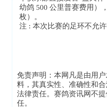
幼鸽 500 公里普赛费用）
枚）。
注 : 本次比赛的足环不允
免责声明：本网凡是由用户
料，其真实性、准确性和合
法律责任。赛鸽资讯网不提
任。