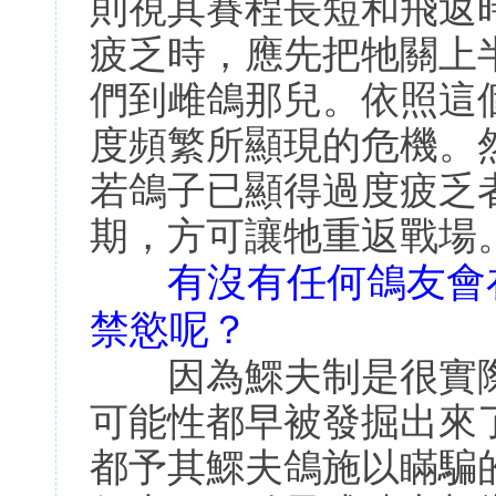
則視其賽程長短和飛返
疲乏時，應先把牠關上
們到雌鴿那兒。依照這
度頻繁所顯現的危機。
若鴿子已顯得過度疲乏
期，方可讓牠重返戰場
有沒有任何鴿友會
禁慾呢？
因為鰥夫制是很實際
可能性都早被發掘出來
都予其鰥夫鴿施以瞞騙