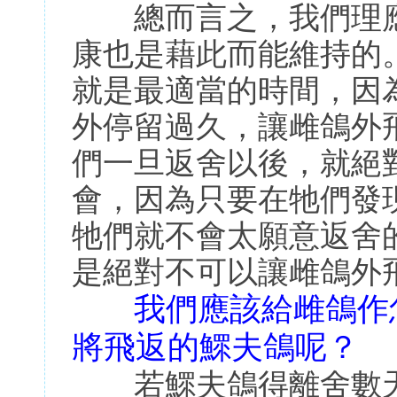
總而言之，我們理應
康也是藉此而能維持的
就是最適當的時間，因
外停留過久，讓雌鴿外
們一旦返舍以後，就絕
會，因為只要在牠們發
牠們就不會太願意返舍
是絕對不可以讓雌鴿外
我們應該給雌鴿作
將飛返的鰥夫鴿呢？
若鰥夫鴿得離舍數天