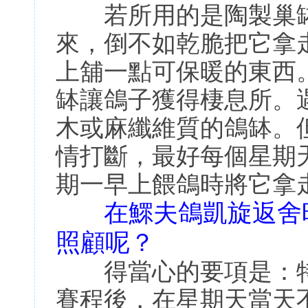
若所用的是陶製巢缽
來，倒不如乾脆把它拿
上舖一點可保暖的東西
缽讓鴿子獲得棲息所。
木或麻纖維質的鴿缽。
情打斷，最好每個星期
期一早上餵鴿時將它拿
在鰥夫鴿凱旋返舍
照顧呢？
得當心的要項是：特
賽程後，在星期天當天