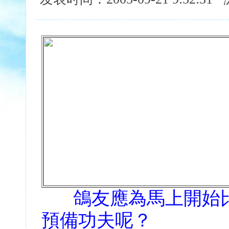
鴿友應為馬上開始
預備功夫呢？