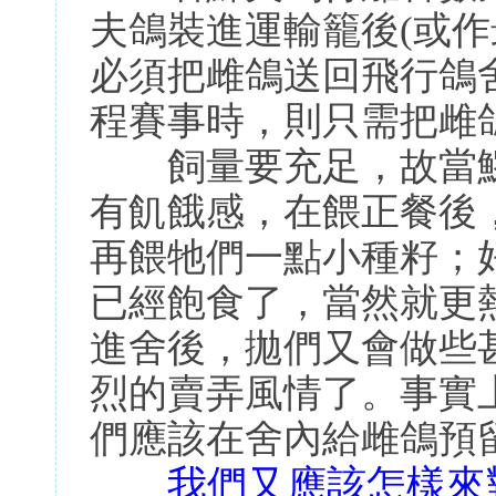
夫鴿裝進運輸籠後(或作
必須把雌鴿送回飛行鴿
程賽事時，則只需把雌
飼量要充足，故當鰥
有飢餓感，在餵正餐後
再餵牠們一點小種籽；
已經飽食了，當然就更
進舍後，拋們又會做些
烈的賣弄風情了。事實
們應該在舍內給雌鴿預
我們又應該怎樣來