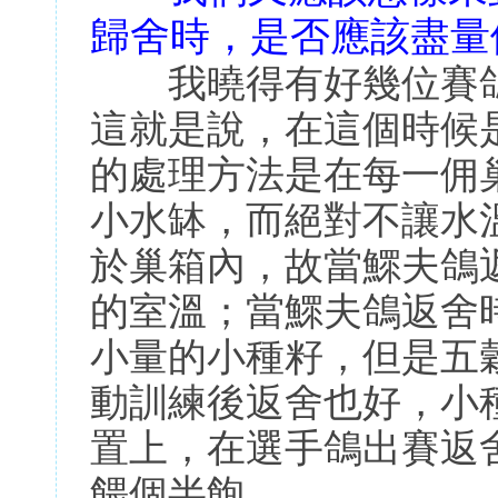
歸舍時，是否應該盡量
我曉得有好幾位賽鴿
這就是說，在這個時候
的處理方法是在每一佣
小水缽，而絕對不讓水
於巢箱內，故當鰥夫鴿
的室溫；當鰥夫鴿返舍
小量的小種籽，但是五
動訓練後返舍也好，小
置上，在選手鴿出賽返
餵個半飽。