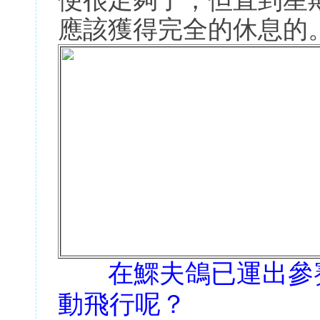
便很足夠了，但直到星期
應該獲得完全的休息的
在鰥夫鴿已運出參
動飛行呢？