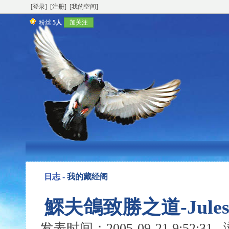
[登录]
[注册]
[我的空间]
粉丝
5人
加关注
日志 -
我的藏经阁
鰥夫鴿致勝之道-Jules
发表时间：2005-09-21 9:52:3