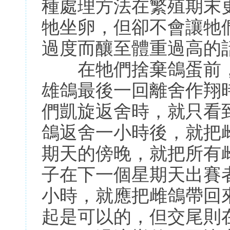
種處理方法在繁殖期末
牠坐卵，但卻不會讓牠
過度而釀至體重過高的
在牠們捨棄鴿蛋前，
雄鴿最後一回離舍作翔
們凱旋返舍時，就只看
鴿返舍一小時後，就把
期天的傍晚，就把所有
子在下一個星期天出賽
小時，就應把雌鴿帶回
起是可以的，但交尾則