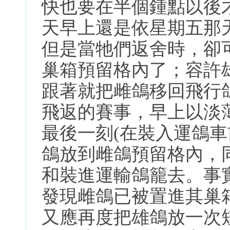
快也要在半個鍾點以後
天早上還是依星期五那
但是當牠們返舍時，卻
巢箱預留格內了；容許
跟著就把雌鴿移回飛行
飛返的賽事，早上以淡
最後一刻(在裝入運鴿車
鴿放到雌鴿預留格內，
和裝進運輸鴿籠去。事
發現雌鴿已被置進其巢
又應再度把雄鴿放一次