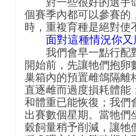
對一些很好的選手鴿
個賽季內都可以參賽的
時，重複育種是絕對使
面對這種情況你又
我們會早一點行配對
開始前，先讓牠們抱卵
巢箱內的預置雌鴿隔離
直逐雌而過度損耗體能
和體重已能恢復；我們
出賽數個星期。當牠們
穀飼量稍予削減，讓牠