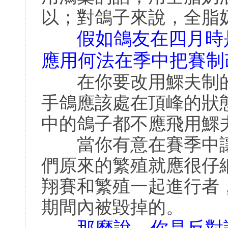
以；對鴿子來說，全脂
假如鴿友在四月時
應用何法在季中把賽制
在你要改用鰥夫制的
手鴿應該處在頂峰的狀
中的鴿子都不應飛用鰥
當你有意在賽季中讓
們原來的繁殖就應很仔
翔賽和繁殖一起進行者
期間內被毀掉的。