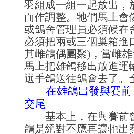
羽組成一組一起放出，
而作調整。牠們馬上會
或鴿舍管理員必須候在
必須把兩或三個巢箱進
其雌鴿偶團聚)，當雌
馬上把雄鴿移出放進運
選手鴿送往鴿會去了。
在雄鴿出發與賽前，
交尾
基本上，在與賽前曾
鴿是絕對不應再讓牠出