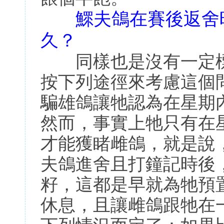
鰥夫鴿在賽後返舍
久？
同樣也是沒有一定標
按下列途徑來考慮這個
騙雄鴿讓牠認為在星期
然而，事實上牠只有在
才能獲睹雌鴿，就是說
夫鴿進舍且打鐘記時後
籽，這都是早就為牠預
休息，且讓雌鴿跟牠在